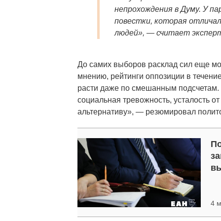
непрохождения в Думу. У па
повестки, которая отлича
людей», — считает экспер
До самих выборов расклад сил еще мо
мнению, рейтинги оппозиции в течени
расти даже по смешанным подсчетам. 
социальная тревожность, усталость от
альтернативу», — резюмировал полито
По
за
вы
4 м