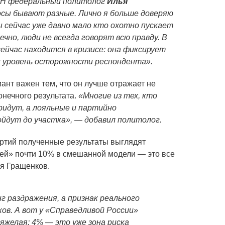
ЕАН федеральный политолог
Илья
сы бывают разные. Лично я больше доверяю
 сейчас уже давно мало кто охотно пускает
ечно, люди не всегда говорят всю правду. В
ейчас находится в кризисе: она фиксирует
и уровень осторожности респондента».
ант важен тем, что он лучше отражает не
онечного результата.
«Многие из тех, кто
ридут, а лояльные и партийно
ойдут до участка», — добавил политолог.
артий полученные результаты выглядят
ей» почти 10% в смешанной модели — это все
ья Гращенков.
г раздражения, а признак реального
ов. А вот у «Справедливой России»
желая: 4% — это уже зона риска