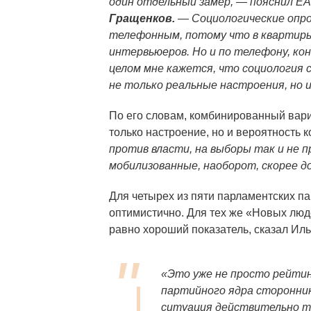
один отдельный замер, — пояснил 
Гращенков.
— Социологические опро
телефонным, потому что в квартиры
интервьюеров. Но и по телефону, кон
целом мне кажется, что социология с
не только реальные настроения, но 
По его словам, комбинированный вари
только настроение, но и вероятность к
против власти, на выборы так и не п
мобилизованные, наоборот, скорее д
Для четырех из пяти парламентских п
оптимистично. Для тех же «Новых люд
равно хороший показатель, сказал Ил
«Это уже не просто рейтин
партийного ядра сторонник
ситуация действительно тя