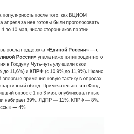
а популярность после того, как ВЦИОМ
ца апреля за нее готовы были проголосовать
 4 по 10 мая, число сторонников партии
о выросла поддержка
«Единой России»
— с
ливой России»
упала ниже пятипроцентного
я в Госдуму. Чуть-чуть улучшили свои
% до 11,6%) и
КПРФ
(с 10,9% до 11,9%). Нюанс
М впервые применил новую тактику в опросах:
квартирный обход. Примечательно, что Фонд
вший опрос с 1 по 3 мая, опубликовал иные
сии набирает 39%, ЛДПР — 11%, КПРФ — 8%,
оссы» — 4%.