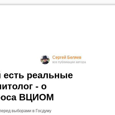
Сергей Беляев
й есть реальные
итолог - о
проса ВЦИОМ
 перед выборами в Госдуму