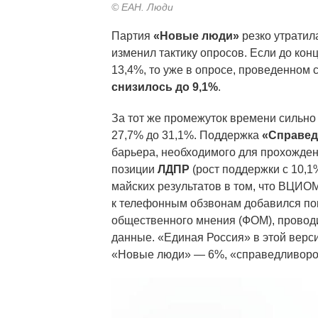
© ЕАН. Люди
Партия
«Новые люди»
резко утратил
изменил тактику опросов. Если до кон
13,4%, то уже в опросе, проведенном с
снизилось до 9,1%
.
За тот же промежуток времени сильн
27,7% до 31,1%. Поддержка
«Справед
барьера, необходимого для прохождени
позиции
ЛДПР
(рост поддержки с 10,1
майских результатов в том, что ВЦИО
к телефонным обзвонам добавился по
общественного мнения (ФОМ), проводи
данные. «Единая Россия» в этой вер
«Новые люди» — 6%, «справедливор