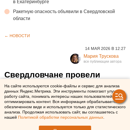
в Екатеринбурге
Ракетную опасность объявили в Свердловской
области
← НОВОСТИ
14 МАЯ 2026 В 12:27
Мария Трускова
Свердловчане провели
майские праздники за
На сайте используются cookie-файлы и сервис для анализа
данных Яндекс.Метрика. Эти инструменты помогают улучшать
чтением Булгакова и
работу сайта, понимать интересы наших пользователей и
просмотром детективов
оптимизировать контент. Вся информация обрабатывается в
обезличенном виде и используется только для статистического
анализа. Продолжая использовать сайт, вы соглашаетесь с
В майские праздники свердловчане читали «Мастер и
нашей
Политикой обработки персональных данных
.
Маргариту» и смотрели «Сказку о царе Салтане»