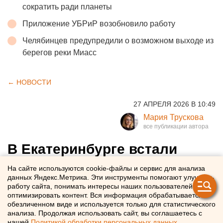
сократить ради планеты
Приложение УБРиР возобновило работу
Челябинцев предупредили о возможном выходе из
берегов реки Миасс
← НОВОСТИ
27 АПРЕЛЯ 2026 В 10:49
Мария Трускова
В Екатеринбурге встали
трамваи
На сайте используются cookie-файлы и сервис для анализа
данных Яндекс.Метрика. Эти инструменты помогают улучшать
работу сайта, понимать интересы наших пользователей и
В Екатеринбурге на улице Челюскинцев остановилось
оптимизировать контент. Вся информация обрабатывается в
трамвайное движение
обезличенном виде и используется только для статистического
анализа. Продолжая использовать сайт, вы соглашаетесь с
нашей
Политикой обработки персональных данных
.