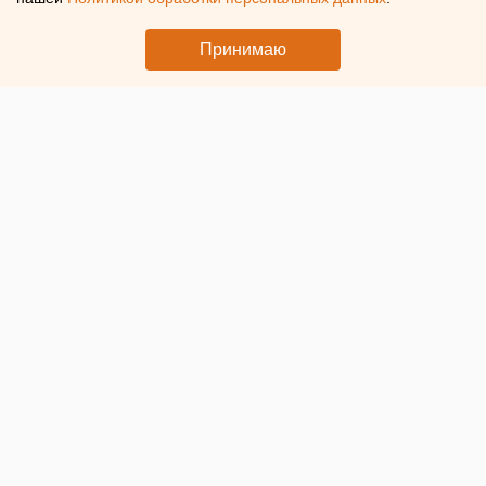
Принимаю
© Фото в материале предоставлены читателем ЕАН.
Остановившиеся трамваи
В Екатеринбурге на улице Челюскинцев
встали трамваи
.
В одном из них пассажирке внезапно стало плохо, она
упала, и сейчас на место ждут прибытия скорой, сообщили
ЕАН читатели.