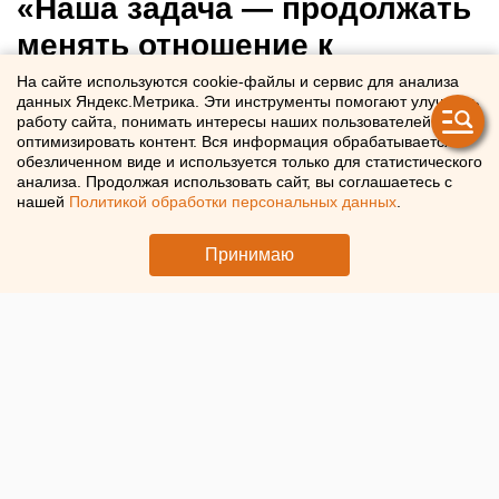
«Наша задача — продолжать
менять отношение к
профессии»: интервью с
На сайте используются cookie-файлы и сервис для анализа
данных Яндекс.Метрика. Эти инструменты помогают улучшать
екатеринбургским
работу сайта, понимать интересы наших пользователей и
оптимизировать контент. Вся информация обрабатывается в
риелтором
обезличенном виде и используется только для статистического
анализа. Продолжая использовать сайт, вы соглашаетесь с
нашей
Политикой обработки персональных данных
.
Интервью с екатеринбургским риелтором Александром
Стенякиным
Принимаю