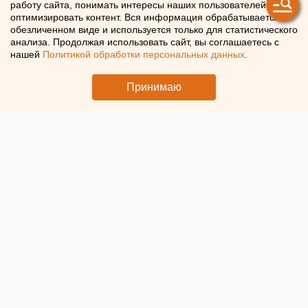
работу сайта, понимать интересы наших пользователей и
электричество
оптимизировать контент. Вся информация обрабатывается в
обезличенном виде и используется только для статистического
анализа. Продолжая использовать сайт, вы соглашаетесь с
Суд взыскал с екатеринбургского «Гортранса» долги
нашей
Политикой обработки персональных данных
.
перед энергетиками
Принимаю