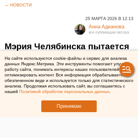
← НОВОСТИ
25 МАРТА 2026 В 12:13
Анна Адианова
Мэрия Челябинска пытается
вернуть деньги, похищенные
На сайте используются cookie-файлы и сервис для анализа
данных Яндекс.Метрика. Эти инструменты помогают улучшать
при строительстве станции
работу сайта, понимать интересы наших пользователей и
водоочистки
оптимизировать контент. Вся информация обрабатывается в
обезличенном виде и используется только для статистического
анализа. Продолжая использовать сайт, вы соглашаетесь с
Администрация Челябинска судится с подрядчиком,
нашей
Политикой обработки персональных данных
.
который занимался строительством станции
Принимаю
обеззараживания воды