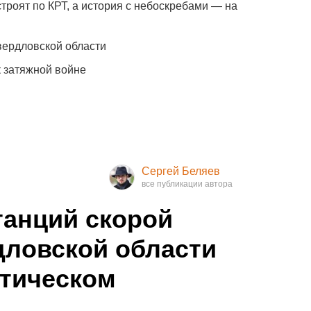
троят по КРТ, а история с небоскребами — на
вердловской области
к затяжной войне
Сергей Беляев
анций скорой
дловской области
итическом