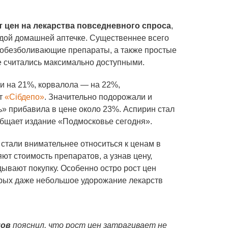
т цен на лекарства повседневного спроса
,
ждой домашней аптечке. Существеннее всего
обезболивающие препараты, а также простые
е считались максимально доступными.
ти на 21%, корвалола — на 22%,
ет
«Сiбдепо»
. Значительно подорожали и
» прибавила в цене около 23%. Аспирин стал
бщает издание «Подмосковье сегодня».
 стали внимательнее относиться к ценам в
яют стоимость препаратов, а узнав цену,
дывают покупку. Особенно остро рост цен
орых даже небольшое удорожание лекарств
лов
пояснил, что рост цен затрагивает не