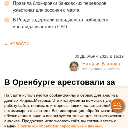
Правила блокировки банковских переводов
ужесточат для россиян с марта
В Ревде задержали рецидивиста, избившего
инвалида-участника СВО
← НОВОСТИ
30 ДЕКАБРЯ 2025 В 16:19
Наталия Вълкова
В Оренбурге арестовали за
организацию убийства
На сайте используются cookie-файлы и сервис для анализа
депутата городского совета
данных Яндекс.Метрика. Эти инструменты помогают улучшать
работу сайта, понимать интересы наших пользователей и
Алексея Кузьмина
оптимизировать контент. Вся информация обрабатывается в
обезличенном виде и используется только для статистического
анализа. Продолжая использовать сайт, вы соглашаетесь с
Депутата Алексея Кузьмина арестовали в Оренбурге
нашей
Политикой обработки персональных данных
.