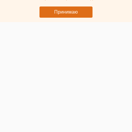
Принимаю
© @ Горсовет / Депутат Алексей Кузьмин
В Оренбурге арестовали депутата горсовета
Алексея
Кузьмина
. Об этом ЕАН сообщили в Промышленном
районном суде Оренбурга.