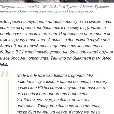
Telegram-канал «УрФО_ИНФО/ Вадим Тумасов/ Вадим Тумасов
неделю в одиночку держал позиции под Белогоровкой
«Во время наступления на Белогоровку из-за множества
вражеских дронов пробивались к поселку и группами, и
поодиночке - кто как сможет. Я прорвался на мотоцикле,
а мою группу отрезали. Укрылся в дренажной трубе под
дорогой, там находились еще трое тяжелораненых
бойцов. ВСУ в той трубе устроили большой склад оружия
и все бросили, отступая. Так что отбиваться там было
чем.
Воду и еду нам скидывали с дронов. Мы
находились у самой окраины поселка, поэтому
вражеские РЭБы сильно глушили «птичек», и
не всегда к нам они могли долететь.
Изобилия, конечно, не было, но как-то
питались. Т
оварищи были тяжело ранены, я
тоже был ранен, но легче. К тому же, раз я