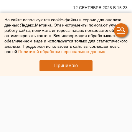
12 СЕНТЯБРЯ 2025 В 15:23
Сергей Беляев
На сайте используются cookie-файлы и сервис для анализа
данных Яндекс.Метрика. Эти инструменты помогают улучшать
работу сайта, понимать интересы наших пользователей и
Мэрия Екатеринбурга
оптимизировать контент. Вся информация обрабатывается в
обезличенном виде и используется только для статистического
закупает третью партию
анализа. Продолжая использовать сайт, вы соглашаетесь с
троллейбусов
нашей
Политикой обработки персональных данных
.
Принимаю
Новые 50 троллейбусов поступят в Екатеринбург к
марту 2026 года