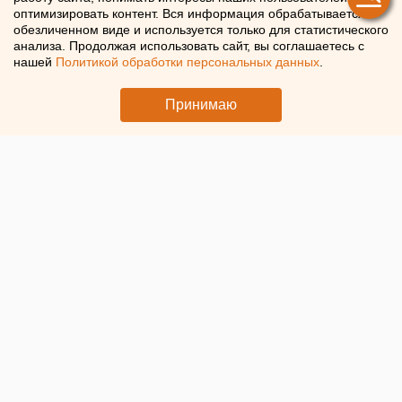
оптимизировать контент. Вся информация обрабатывается в
обезличенном виде и используется только для статистического
В Екатеринбурге во дворе многоэтажки 7-летний
анализа. Продолжая использовать сайт, вы соглашаетесь с
ребенок угодил под машину
нашей
Политикой обработки персональных данных
.
Принимаю
© Фото: telegram-канал ГАИ Екатеринбурга / Автомобиль на
месте ДТП