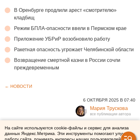
В Оренбурге продлили арест «смотрителю»
кладбищ
Режим БПЛА-опасности ввели в Пермском крае
Приложение УБРиР возобновило работу
Ракетная опасность угрожает Челябинской области
Возвращение смертной казни в России сочли
преждевременным
← НОВОСТИ
6 ОКТЯБРЯ 2025 В 07:40
Мария Трускова
В Екатеринбурге иномарка
На сайте используются cookie-файлы и сервис для анализа
данных Яндекс.Метрика. Эти инструменты помогают улучшать
сбила ребенка
работу сайта, понимать интересы наших пользователей и