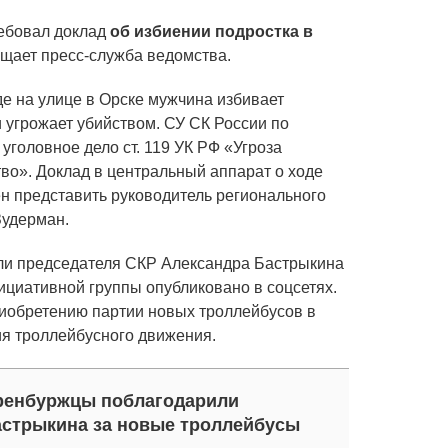
ебовал доклад
об избиении подростка в
бщает пресс-служба ведомства.
де на улице в Орске мужчина избивает
 угрожает убийством. СУ СК России по
уголовное дело ст. 119 УК РФ «Угроза
тво». Доклад в центральный аппарат о ходе
н представить руководитель регионального
Зудерман.
ли председателя СКР Александра Бастрыкина
циативной группы опубликовано в соцсетях.
риобретению партии новых троллейбусов в
ия троллейбусного движения.
ренбуржцы поблагодарили
стрыкина за новые троллейбусы