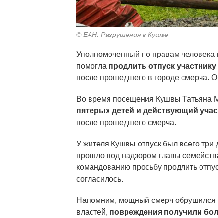
© ЕАН. Разрушения в Кушве
Уполномоченный по правам человека 
помогла
продлить отпуск участнику
после прошедшего в городе смерча. О
Во время посещения Кушвы Татьяна Ме
пятерых детей и действующий уча
после прошедшего смерча.
У жителя Кушвы отпуск был всего три 
прошло под надзором главы семейства
командованию просьбу продлить отпу
согласилось.
Напомним, мощный смерч обрушился 
властей,
повреждения получили бол