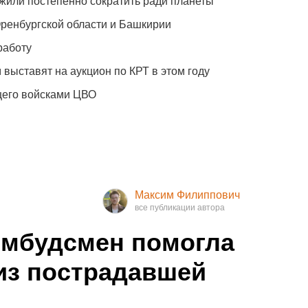
жили постепенно сократить ради планеты
Оренбургской области и Башкирии
работу
 выставят на аукцион по КРТ в этом году
щего войсками ЦВО
Максим Филиппович
омбудсмен помогла
из пострадавшей