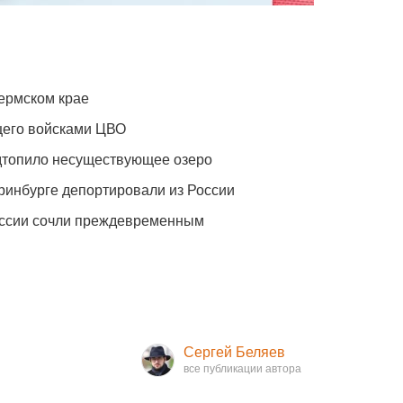
ермском крае
щего войсками ЦВО
одтопило несуществующее озеро
ринбурге депортировали из России
оссии сочли преждевременным
Сергей Беляев