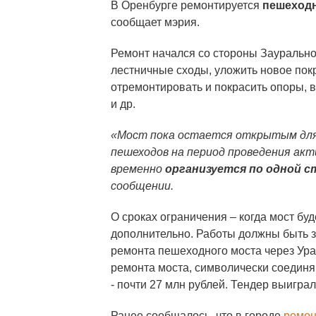
В Оренбурге ремонтируется
пешеходн
сообщает мэрия.
Ремонт начался со стороны Заурально
лестничные сходы, уложить новое пок
отремонтировать и покрасить опоры, в
и др.
«Мост пока остается открытым для 
пешеходов на период проведения акт
временно
организуется по одной с
сообщении.
О сроках ограничения – когда мост бу
дополнительно. Работы должны быть 
ремонта пешеходного моста через Ура
ремонта моста, символически соединя
- почти 27 млн рублей. Тендер выигр
Ранее сообщалось, что в городе
ремон