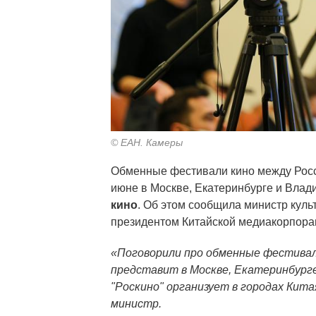
© ЕАН. Камеры
Обменные фестивали кино между Росси
июне в Москве, Екатеринбурге и Влад
кино
. Об этом сообщила министр куль
президентом Китайской медиакорпор
«Поговорили про обменные фестивали
представит в Москве, Екатеринбурге
"Роскино" организует в городах Кит
министр.