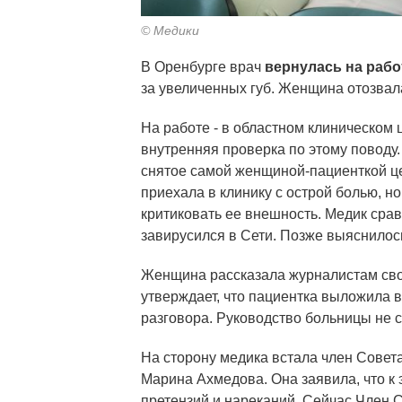
© Медики
В Оренбурге врач
вернулась на рабо
за увеличенных губ. Женщина отозвал
На работе - в областном клиническом 
внутренняя проверка по этому поводу.
снятое самой женщиной-пациенткой це
приехала в клинику с острой болью, н
критиковать ее внешность. Медик сра
завирусился в Сети. Позже выяснилось
Женщина рассказала журналистам сво
утверждает, что пациентка выложила в
разговора. Руководство больницы не с
На сторону медика встала член Совет
Марина Ахмедова. Она заявила, что к 
претензий и нареканий. Сейчас Член 