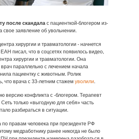
ту после скандала
с пациенткой-блогером из-
а свое заявление об увольнении.
центра хирургии и травматологии - начнется
 ЕАН писал, что в соцсетях появилось видео,
нтра хирургии и травматологии. Она
о врач параллельно с лечением начала
внила пациентку с животным. Ролик
, что врача с 33-летним стажем
уволили
.
ю версию конфликта с -блогером. Терапевт
 Сеть только «выгодную для себя» часть
тало разбираться в ситуации.
а по правам человека при президенте РФ
этому медработнику ранее никогда не было
СПЧ при президенте намерена разобраться в