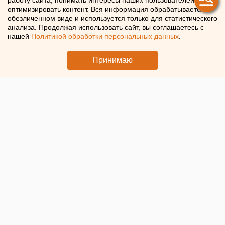
работу сайта, понимать интересы наших пользователей и
оптимизировать контент. Вся информация обрабатывается в
обезличенном виде и используется только для статистического
В Екатеринбурге резко выросла конкуренция за
анализа. Продолжая использовать сайт, вы соглашаетесь с
вакансию официантов из-за закрытия ресторанов
нашей
Политикой обработки персональных данных
.
Принимаю
© ЕАН. Ресторан