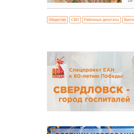
28 
Общество
СВО
Районные депутаты
Выпл