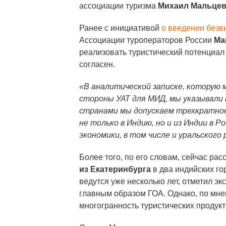
ассоциации туризма
Михаил Мальце
Ранее с инициативой
о введении безв
Ассоциации туроператоров России
Ма
реализовать туристический потенциал 
согласен.
«В аналитической записке, которую 
стороны УАТ для МИД, мы указывали н
странами мы допускаем трехкратное
не только в Индию, но и из Индии в Р
экономики, в том числе и уральского
Более того, по его словам, сейчас ра
из Екатеринбурга
в два индийских го
ведутся уже несколько лет, отметил э
главным образом ГОА. Однако, по мнен
многогранность туристических продукт