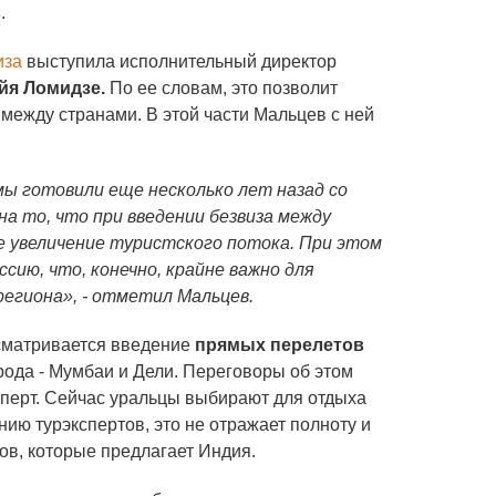
в
.
иза
выступила исполнительный директор
йя Ломидзе.
По ее словам, это позволит
между странами. В этой части Мальцев с ней
мы готовили еще несколько лет назад со
а то, что при введении безвиза между
 увеличение туристского потока. При этом
оссию, что, конечно, крайне важно для
 региона», - отметил Мальцев.
ссматривается введение
прямых перелетов
рода - Мумбаи и Дели. Переговоры об этом
ксперт. Сейчас уральцы выбирают для отдыха
ию турэкспертов, это не отражает полноту и
ов, которые предлагает Индия.