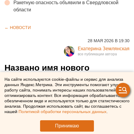
Ракетную опасность объявили в Свердловской
области
← НОВОСТИ
28 МАЯ 2026 В 19:30
Екатерина Землянская
Названо имя нового
директора главного
На сайте используются cookie-файлы и сервис для анализа
данных Яндекс.Метрика. Эти инструменты помогают улучшать
музыкального фестиваля
работу сайта, понимать интересы наших пользователей и
Екатеринбурга
оптимизировать контент. Вся информация обрабатывается в
обезличенном виде и используется только для статистического
анализа. Продолжая использовать сайт, вы соглашаетесь с
Стало известно имя нового лидера «Уральской ночи
нашей
Политикой обработки персональных данных
.
музыки»
Принимаю