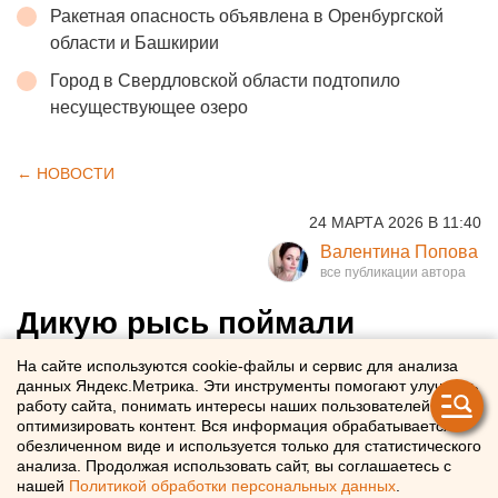
Ракетная опасность объявлена в Оренбургской
области и Башкирии
Город в Свердловской области подтопило
несуществующее озеро
← НОВОСТИ
24 МАРТА 2026 В 11:40
Валентина Попова
Дикую рысь поймали
полицейские в ХМАО
На сайте используются cookie-файлы и сервис для анализа
данных Яндекс.Метрика. Эти инструменты помогают улучшать
работу сайта, понимать интересы наших пользователей и
Полицейские в ХМАО собственноручно поймали дикую
оптимизировать контент. Вся информация обрабатывается в
рысь
обезличенном виде и используется только для статистического
анализа. Продолжая использовать сайт, вы соглашаетесь с
нашей
Политикой обработки персональных данных
.