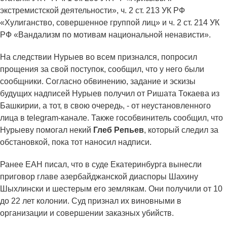
экстремистской деятельности», ч. 2 ст. 213 УК РФ
«Хулиганство, совершенное группой лиц» и ч. 2 ст. 214 УК
РФ «Вандализм по мотивам национальной ненависти».
На следствии Нурыев во всем признался, попросил
прощения за свой поступок, сообщил, что у него были
сообщники. Согласно обвинению, задание и эскизы
будущих надписей Нурыев получил от Ришата Токаева из
Башкирии, а тот, в свою очередь, - от неустановленного
лица в telegram-канале. Также гособвинитель сообщил, что
Нурыеву помогал некий
Глеб Репьев
, который следил за
обстановкой, пока тот наносил надписи.
Ранее ЕАН писал, что в суде Екатеринбурга вынесли
приговор главе азербайджанской диаспоры Шахину
Шыхлински и шестерым его землякам. Они получили от 10
до 22 лет колонии. Суд признал их виновными в
организации и совершении заказных убийств.