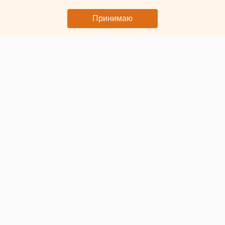
Принимаю
© ЕАН. Полицейские
В Югорске полицейские своими силами
отловили дикую
рысь
, которая забрела в населенный пункт. Об этом
рассказала официальный представитель МВД РФ
Ирина
Волк.