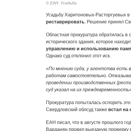
© ЕАН. Усадьба
Усадьбу Харитоновых-Расторгуевых в
реставрировать
. Решение принял Св
Областная прокуратура обратилась в 
исторического здания, которое наход
управлению и использованию памя
Однако суд отклонил этот иск.
«По мнению суда, у агентства есть 
работам самостоятельно. Отказывая
проведении производственных (реста
суд указал на их преждевременность
Прокуратура попыталась оспорить эт
Свердловский облсуд также
встал на
ЕАН писал, что в августе прошлого го
Варданян провел выездную проверку о