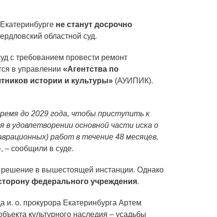
 Екатеринбурге
не станут досрочно
ердловский областной суд.
суд с требованием провести ремонт
ится в управлении
«Агентства по
тников истории и культуры»
(АУИПИК).
время до 2029 года, чтобы приступить к
 в удовлетворении основной части иска о
врационных) работ в течение 48 месяцев,
»
, – сообщили в суде.
о решение в вышестоящей инстанции. Однако
 сторону федерального учреждения
.
да и. о. прокурора Екатеринбурга Артем
бъекта культурного наследия – усадьбы