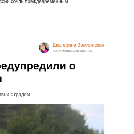
оссии сочли преждевременным
Екатерина Землянская
редупредили о
м
ивни с градом