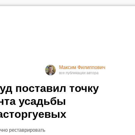
Максим Филиппович
уд поставил точку
нта усадьбы
асторгуевых
очно реставрировать