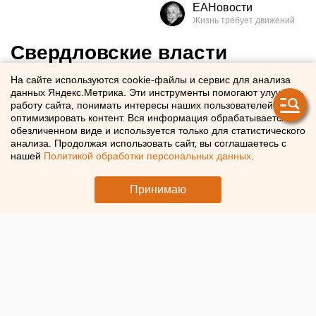
ЕАНовости
Свердловские власти
заявили о новом
На сайте используются cookie-файлы и сервис для анализа
данных Яндекс.Метрика. Эти инструменты помогают улучшать
демографическом вызове
работу сайта, понимать интересы наших пользователей и
для области
оптимизировать контент. Вся информация обрабатывается в
обезличенном виде и используется только для статистического
анализа. Продолжая использовать сайт, вы соглашаетесь с
Власти обсуждают с промышленниками проблему
нашей
Политикой обработки персональных данных
.
оттока молодежи из свердловских городов
Принимаю