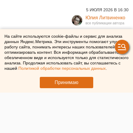
5 ИЮЛЯ 2026 В 16:30
Юлия Литвиненко
Роспотребнадзор запретил
На сайте используются cookie-файлы и сервис для анализа
данных Яндекс.Метрика. Эти инструменты помогают улучшать
купаться во всех водоемах
работу сайта, понимать интересы наших пользователей и
оптимизировать контент. Вся информация обрабатывается в
Свердловской области
обезличенном виде и используется только для статистического
анализа. Продолжая использовать сайт, вы соглашаетесь с
нашей
Политикой обработки персональных данных
.
Ни один свердловский водоем не получил санитарно-
эпидемиологическое разрешение
Принимаю