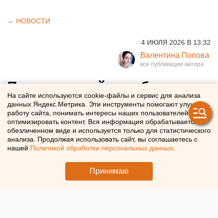
← НОВОСТИ
4 ИЮЛЯ 2026 В 13:32
Валентина Попова
Пассажирский автобус
На сайте используются cookie-файлы и сервис для анализа
врезался в легковушку на
данных Яндекс.Метрика. Эти инструменты помогают улучшать
работу сайта, понимать интересы наших пользователей и
свердловской трассе
оптимизировать контент. Вся информация обрабатывается в
обезличенном виде и используется только для статистического
анализа. Продолжая использовать сайт, вы соглашаетесь с
На свердловской трассе автобус врезался в
нашей
Политикой обработки персональных данных
.
легковушку
Принимаю