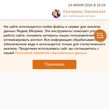
24 ИЮНЯ 2026 В 16:59
Екатерина Землянская
Туристов предупредили об
На сайте используются cookie-файлы и сервис для анализа
данных Яндекс.Метрика. Эти инструменты помогают улучшать
опасной инфекции на
работу сайта, понимать интересы наших пользователей и
оптимизировать контент. Вся информация обрабатывается в
популярных курортах
обезличенном виде и используется только для статистического
анализа. Продолжая использовать сайт, вы соглашаетесь с
нашей
Политикой обработки персональных данных
.
Роспотребнадзор предупредил об опасной инфекции
на курортах
Принимаю