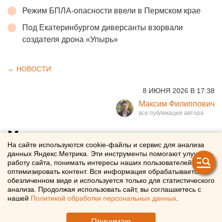
Режим БПЛА-опасности ввели в Пермском крае
Под Екатеринбургом диверсанты взорвали
создателя дрона «Упырь»
← НОВОСТИ
8 ИЮНЯ 2026 В 17:38
Максим Филиппович
Министр культуры
На сайте используются cookie-файлы и сервис для анализа
прокомментировал идею
данных Яндекс.Метрика. Эти инструменты помогают улучшать
работу сайта, понимать интересы наших пользователей и
создания второго ЦПКиО в
оптимизировать контент. Вся информация обрабатывается в
обезличенном виде и используется только для статистического
Екатеринбурге
анализа. Продолжая использовать сайт, вы соглашаетесь с
нашей
Политикой обработки персональных данных
.
Илья Марков рассказал, требуется ли сейчас
Екатеринбургу второй парк культуры и отдыха
Принимаю