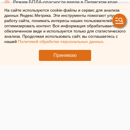
Режим БПЛА-опасности ввели в Пермском крае
На сайте используются cookie-файлы и сервис для анализа
Федеральные компании не могут найти в
данных Яндекс.Метрика. Эти инструменты помогают улучшать
Екатеринбурге земли под апартаменты
работу сайта, понимать интересы наших пользователей и
оптимизировать контент. Вся информация обрабатывается в
Ребенка на электросамокате сбили в
обезличенном виде и используется только для статистического
Екатеринбурге
анализа. Продолжая использовать сайт, вы соглашаетесь с
нашей
Политикой обработки персональных данных
.
← НОВОСТИ
Принимаю
5 ИЮНЯ 2026 В 13:13
Мария Трускова
Оренбургскую власть
переведут на отечественное
ПО
«МегаФон» и правительство Оренбургской области