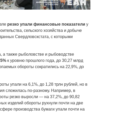
реле
резко упали финансовые показатели
у
оительства, сельского хозяйства и добыче
 данных Свердловскстата, с которыми
а, а также рыболовстве и рыбоводстве
,5%
к уровню прошлого года, до 30,27 млрд
опаемых обороты сократились на 22,9%, до
ы упали на 6,1%, до 1,28 трлн рублей, но в
ция сложилась по-разному. Например, в
оты резко выросли — на 37,2%, до 90,82
ных изделий обороты рухнули почти на две
в сфере производства бумаги упали почти на