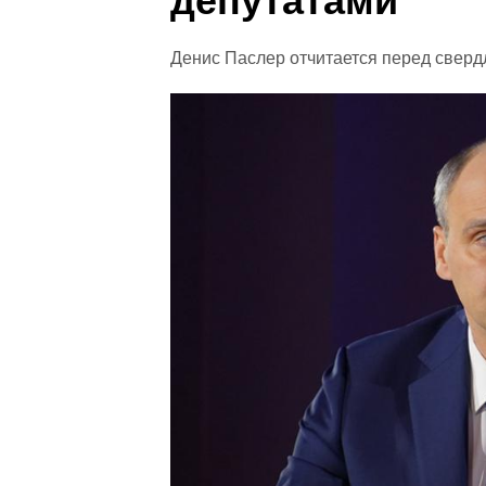
депутатами
Денис Паслер отчитается перед свер