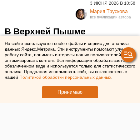
3 ИЮНЯ 2026 В 10:58
Мария Трускова
В Верхней Пышме
открылась первая семейная
На сайте используются cookie-файлы и сервис для анализа
данных Яндекс.Метрика. Эти инструменты помогают улучшать
поликлиника
работу сайта, понимать интересы наших пользователей и
оптимизировать контент. Вся информация обрабатывается в
обезличенном виде и используется только для статистического
Клиника «УГМК-Здоровье» открыла первую семейную
анализа. Продолжая использовать сайт, вы соглашаетесь с
поликлинику в Верхней Пышме
нашей
Политикой обработки персональных данных
.
Принимаю