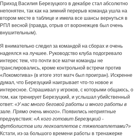
Приход Василия Березуцкого в декабре стал абсолютно
непонятен, так как на зимний перерыв команда ушла на
втором месте в таблице и имела все шансы вернуться в
РПЛ весной (правда, отрыв от воронежцев был очень
внушительным).
Я внимательно следил за командой на сборах и очень
надеялся на лучшее. Руководство клуба подогревало
интерес тем, что почти все матчи команды не
транслировались, кроме контрольной встречи против
«Локомотива» (в итоге этот матч был проигран). Искренне
думал, что Березуцкий наигрывает что-то новое и
интересное. Спрашивал у игроков, с которыми общаюсь, о
том, как тренирует Березуцкий, и услышал убийственный
ответ:
«У нас много беговой работы и много работы в
зале. Прямо очень много».
Появились неприятные
предчувствия:
«А кого готовит Березуцкий -
футболистов или легкоатлетов с тяжелоатлетами?»
Кстати, из-за большого времени работы в тренажерке