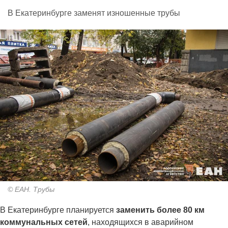
В Екатеринбурге заменят изношенные трубы
© ЕАН. Трубы
В Екатеринбурге планируется
заменить более 80 км
коммунальных сетей
, находящихся в аварийном