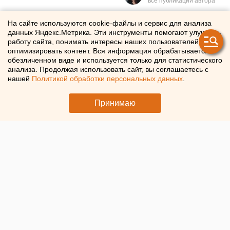
Начальник полиции
На сайте используются cookie-файлы и сервис для анализа
данных Яндекс.Метрика. Эти инструменты помогают улучшать
задержан в Челябинской
работу сайта, понимать интересы наших пользователей и
оптимизировать контент. Вся информация обрабатывается в
области
обезличенном виде и используется только для статистического
анализа. Продолжая использовать сайт, вы соглашаетесь с
нашей
Политикой обработки персональных данных
.
ФСБ и СК задержали исполняющего обязанности
начальника ОМВД по Чесменскому району
Принимаю