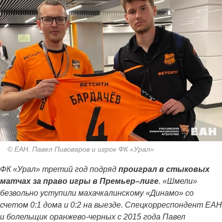
© ЕАН. Павел Пивоваров и игрок ФК «Урал»
ФК «Урал» третий год подряд
проиграл в стыковых
матчах за право игры в Премьер–лиге
. «Шмели»
безвольно уступили махачкалинскому «Динамо» со
счетом 0:1 дома и 0:2 на выезде. Спецкорреспондент ЕАН
и болельщик оранжево-черных с 2015 года Павел