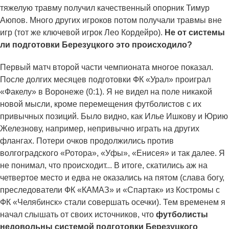
тяжелую травму получил качественный опорник Тимур
Аюпов. Много других игроков потом получали травмы вне
игр (тот же ключевой игрок Лео Кордейро).
Не от системы
ли подготовки Березуцкого это происходило?
Первый матч второй части чемпионата многое показал.
После долгих месяцев подготовки ФК «Урал» проиграл
«Факелу» в Воронеже (0:1). Я не видел на поле никакой
новой мысли, кроме перемещения футболистов с их
привычных позиций. Было видно, как Илье Ишкову и Юрию
Железнову, например, непривычно играть на других
флангах. Потери очков продолжились против
волгоградского «Ротора», «Уфы», «Енисея» и так далее. Я
не понимал, что происходит... В итоге, скатились аж на
четвертое место и едва не оказались на пятом (слава богу,
преследователи ФК «КАМАЗ» и «Спартак» из Костромы с
ФК «Челябинск» стали совершать осечки). Тем временем я
начал слышать от своих источников, что
футболисты
недовольны системой подготовки Березуцкого