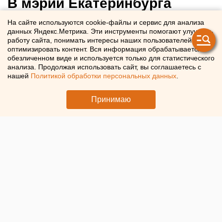
В мэрии Екатеринбурга
рассказали, когда в городе
На сайте используются cookie-файлы и сервис для анализа
данных Яндекс.Метрика. Эти инструменты помогают улучшать
появится навигация для
работу сайта, понимать интересы наших пользователей и
китайских туристов
оптимизировать контент. Вся информация обрабатывается в
обезличенном виде и используется только для статистического
анализа. Продолжая использовать сайт, вы соглашаетесь с
Для китайских туристов сделают навигацию в
нашей
Политикой обработки персональных данных
.
Екатеринбурге
Принимаю