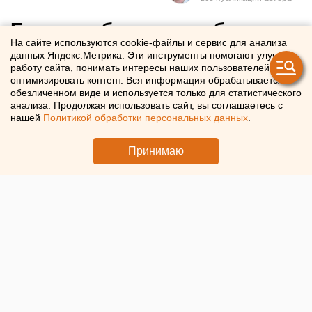
Екатеринбуржцев собирают,
На сайте используются cookie-файлы и сервис для анализа
чтобы решить вопрос с
данных Яндекс.Метрика. Эти инструменты помогают улучшать
работу сайта, понимать интересы наших пользователей и
бомбоубежищами
оптимизировать контент. Вся информация обрабатывается в
обезличенном виде и используется только для статистического
анализа. Продолжая использовать сайт, вы соглашаетесь с
Домовые собрания по оборудованию подвалов в
нашей
Политикой обработки персональных данных
.
бомбоубежища начались в Екатеринбурге
Принимаю