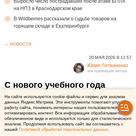
Выросло число пострадавших после атаки БПЛА
на НПЗ в Краснодарском крае
В Wildberries рассказали о судьбе товаров на
горящем складе в Екатеринбурге
← НОВОСТИ
20 МАЯ 2026 В 12:57
Юлия Литвиненко
С нового учебного года
школьникам будут
На сайте используются cookie-файлы и сервис для анализа
данных Яндекс.Метрика. Эти инструменты помогают улучшать
преподавать искусственный
работу сайта, понимать интересы наших пользователей и
интеллект
оптимизировать контент. Вся информация обрабатывается в
обезличенном виде и используется только для статистического
анализа. Продолжая использовать сайт, вы соглашаетесь с
С 1 сентября российским школьникам начнут
нашей
Политикой обработки персональных данных
.