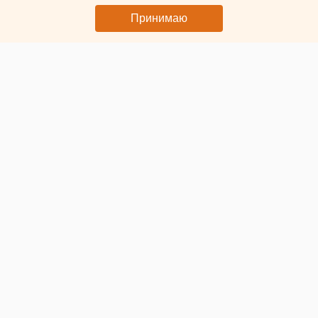
преподавать искусственный интеллект
Принимаю
© Вход в школу
В российских школах с нового учебного года
появится
профиль «Искусственный интеллект»
. Его включат в
программу углубленного изучения информатики. Об этом