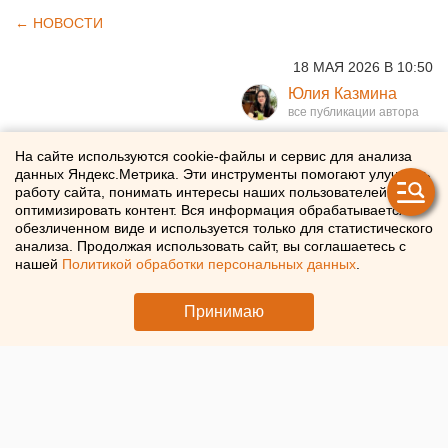
← НОВОСТИ
18 МАЯ 2026 В 10:50
Юлия Казмина
Российских туристов
На сайте используются cookie-файлы и сервис для анализа
данных Яндекс.Метрика. Эти инструменты помогают улучшать
призвали отказаться от
работу сайта, понимать интересы наших пользователей и
оптимизировать контент. Вся информация обрабатывается в
поездок в экзотические
обезличенном виде и используется только для статистического
анализа. Продолжая использовать сайт, вы соглашаетесь с
страны
нашей
Политикой обработки персональных данных
.
Россиян предупредили об опасностях в экзотических
Принимаю
странах