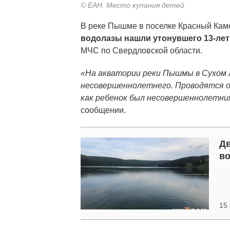
© ЕАН. Место купания детей
В реке Пышме в поселке Красный Каме
водолазы нашли утонувшего 13-лет
МЧС по Свердловской области.
«На акватории реки Пышмы в Сухом Л
несовершеннолетнего. Проводятся 
как ребенок был несовершеннолетни
сообщении.
Дв
в
15 