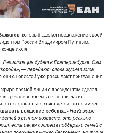
Бажанов
, который сделал предложение своей
езидентом России Владимиром Путиным,
в конце июля.
я. Регистрация будет в Екатеринбурге. Сам
игороде», — передают слова журналиста
о они с невестой уже рассылают приглашения.
 эфире прямой линии с президентом сделал
 встречается восемь лет, и пригласил
 он посетовал, что хочет детей, но не имеет
адывать рождение ребенка.
«На Кавказе
детей в раннем возрасте, это реально
ворил, есть целая система поддержки семей с
ного положения можно бесконечно, но лучше