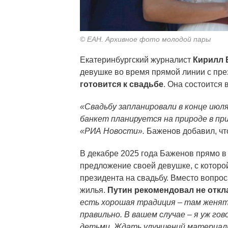
© ЕАН. Архивное фото молодой пары
Екатеринбургский журналист
Кирилл 
девушке во время прямой линии с пр
готовится к свадьбе
. Она состоится 
«Свадьбу запланировали в конце июл
банкет планируется на природе в пр
«РИА Новости».
Баженов добавил, чт
В декабре 2025 года Баженов прямо в
предложение своей девушке, с которой
президента на свадьбу. Вместо вопроса
жилья.
Путин рекомендовал не откл
есть хорошая традиция – там женят 
правильно. В вашем случае – я уж го
детьми. Ждать улучшений материаль