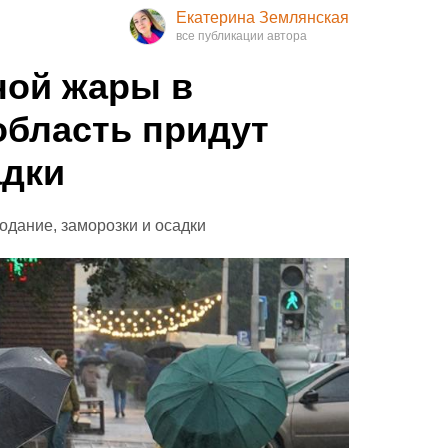
Екатерина Землянская
ной жары в
бласть придут
адки
одание, заморозки и осадки