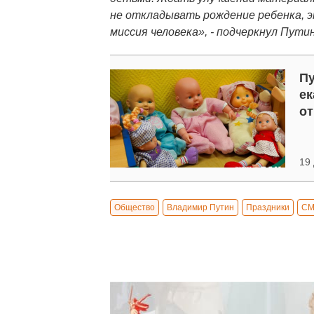
не откладывать рождение ребенка, 
миссия человека», - подчеркнул Путин
Пу
ек
от
19 
Общество
Владимир Путин
Праздники
С