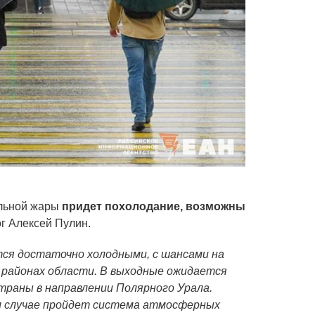
альной жары
придет похолодание, возможны
ог Алексей Пулин.
тся достаточно холодными, с шансами на
х районах области. В выходные ожидается
страны в направлении Полярного Урала.
м случае пройдет система атмосферных