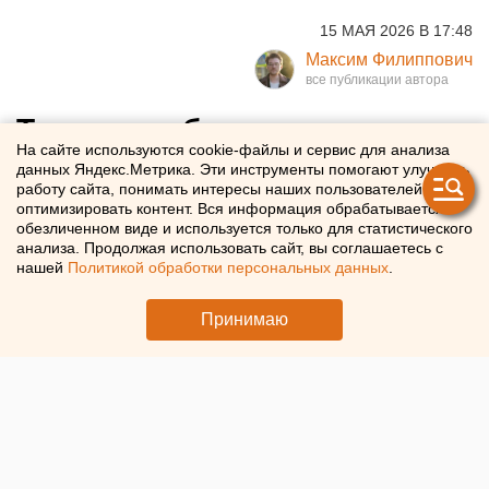
15 МАЯ 2026 В 17:48
Максим Филиппович
Такси-автобусы для
На сайте используются cookie-файлы и сервис для анализа
многодетных и центры
данных Яндекс.Метрика. Эти инструменты помогают улучшать
работу сайта, понимать интересы наших пользователей и
долголетия – что предлагает
оптимизировать контент. Вся информация обрабатывается в
обезличенном виде и используется только для статистического
ЕР в предвыборной
анализа. Продолжая использовать сайт, вы соглашаетесь с
программе
нашей
Политикой обработки персональных данных
.
Принимаю
«Единая Россия» провела форум по предложениям в
свою программу