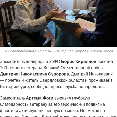
© Телеграм-канал «ЖОГА». Дмитрий Суворов и Артем Жога
Заместитель полпреда в УрФО
Борис Кириллов
посетил
100-летнего ветерана Великой Отечественной войны
Дмитрия Николаевича Суворова
. Дмитрий Николаевич
— почетный житель Свердловской области и проживает в
Екатеринбурге, сообщает пресс-служба полпредства.
Заместитель
Артема Жоги
выразил глубокую
благодарность ветерану за его героический подвиг на
фронте и активную жизненную позицию. Несмотря на
преклонный возраст, Дмитрий Николаевич остается в курсе