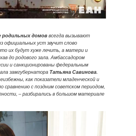
 родильных домов
всегда вызывают
из официальных уст звучит слово
то их будут хуже лечить, а матери и
хав до родового зала. Амбассадором
ссии и санкционированы федеральным
тала замгубернатора
Татьяна Савинова
.
еизбежны, как показатели младенческой и
о сравнению с поздним советском периодом,
пности, – разбирались в большом материале