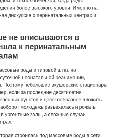
ядом, и технологической, когда роды
ждении более высокого уровня. Именно на
ная дискуссия о перинатальных центрах и
е не вписываются в
решла к перинатальным
залам
ассовые роды и типовой штат, но
осуточной неонатальной реанимации,
и. Поэтому небольшие акушерские стационары
ер, если за последние десятилетия
еленных пунктов и целесообразнее вложить
наоборот молодежь разъехалась и рожать
 в ургентные залы, а сложные случаи
трах.
торая строилась под массовые роды в сети