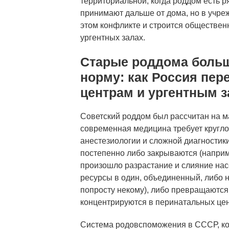
территориальной, когда роддом есть р
принимают дальше от дома, но в учре
этом конфликте и строится обществен
ургентных залах.
Старые роддома больш
норму: как Россия пе
центрам и ургентным 
Советский роддом был рассчитан на м
современная медицина требует кругл
анестезиологии и сложной диагностик
постепенно либо закрываются (наприм
произошло разрастание и слияние нас
ресурсы в один, объединенный, либо 
попросту некому), либо превращаются
концентрируются в перинатальных цен
Система родовспоможения в СССР, ко