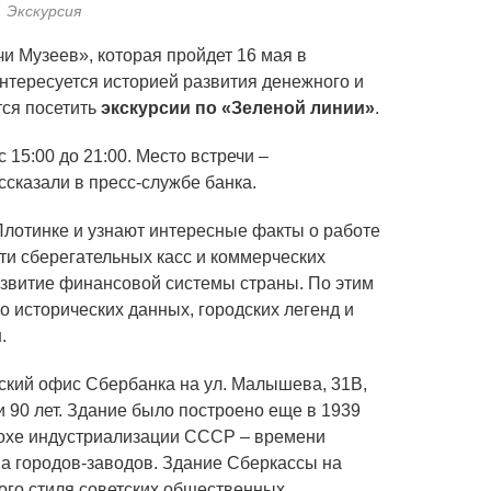
 Экскурсия
и Музеев», которая пройдет 16 мая в
 интересуется историей развития денежного и
тся посетить
экскурсии по «Зеленой линии»
.
 15:00 до 21:00. Место встречи –
ссказали в пресс-службе банка.
Плотинке и узнают интересные факты о работе
ти сберегательных касс и коммерческих
развитие финансовой системы страны. По этим
 исторических данных, городских легенд и
.
еский офис Сбербанка на ул. Малышева, 31В,
 90 лет. Здание было построено еще в 1939
похе индустриализации СССР – времени
ва городов-заводов. Здание Сберкассы на
го стиля советских общественных