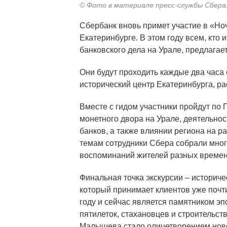
© Фото в материале пресс-службы Сбера.
Сбербанк вновь примет участие в «Ноч
Екатеринбурге. В этом году всем, кто
банковского дела на Урале, предлагае
Они будут проходить каждые два часа с
исторический центр Екатеринбурга, ра
Вместе с гидом участники пройдут по 
монетного двора на Урале, деятельнос
банков, а также влиянии региона на 
темам сотрудники Сбера собрали много
воспоминаний жителей разных времен
Финальная точка экскурсии – историч
который принимает клиентов уже почти
году и сейчас является памятником э
пятилеток, стахановцев и строительст
Малышева стало олицетворением ново