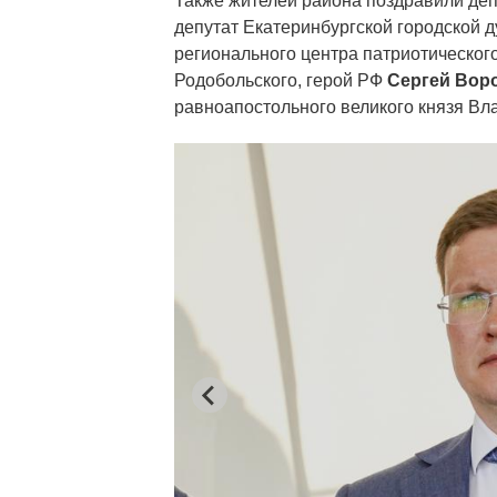
Также жителей района поздравили де
депутат Екатеринбургской городской 
регионального центра патриотическог
Родобольского, герой РФ
Сергей Вор
равноапостольного великого князя В