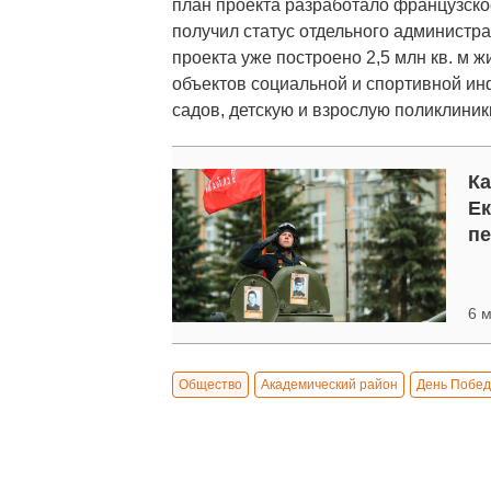
план проекта разработало французское
получил статус отдельного администра
проекта уже построено 2,5 млн кв. м 
объектов социальной и спортивной ин
садов, детскую и взрослую поликлиник
Ка
Ек
пе
6 м
Общество
Академический район
День Побе