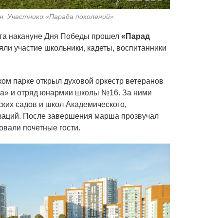
н. Участники «Парада поколений»
рга накануне Дня Победы прошел
«Парад
яли участие школьники, кадеты, воспитанники
ом парке открыл духовой оркестр ветеранов
а» и отряд юнармии школы №16. За ними
ских садов и школ Академического,
изаций. После завершения марша прозвучал
овали почетные гости.