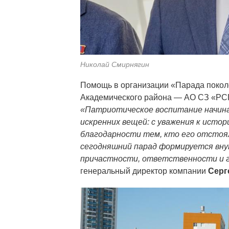
Николай Смирнягин
Помощь в организации «Парада покол
Академического района — АО СЗ «РСГ
«Патриотическое воспитание начинае
искренних вещей: с уважения к истор
благодарности тем, кто его отстоял
сегодняшний парад формируется вну
причастности, ответственности и г
генеральный директор компании
Серг