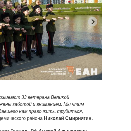
Участники «П
роживают 33 ветерана Великой
ужены заботой и вниманием. Мы чтим
 давшего нам право жить, трудиться,
адемического района
Николай Смирнягин.