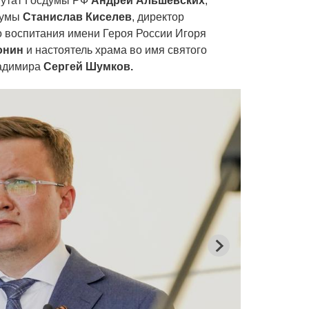
путат Госдумы РФ
Андрей Альшевских
,
думы
Станислав Киселев
, директор
о воспитания имени Героя России Игоря
онин
и настоятель храма во имя святого
ладимира
Сергей Шумков.