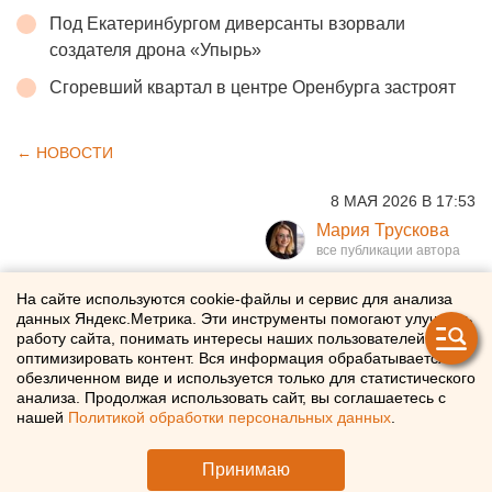
Под Екатеринбургом диверсанты взорвали
создателя дрона «Упырь»
Сгоревший квартал в центре Оренбурга застроят
← НОВОСТИ
8 МАЯ 2026 В 17:53
Мария Трускова
Россиянам рассказали, как
На сайте используются cookie-файлы и сервис для анализа
данных Яндекс.Метрика. Эти инструменты помогают улучшать
искусственный интеллект
работу сайта, понимать интересы наших пользователей и
оптимизировать контент. Вся информация обрабатывается в
помогает при выборе
обезличенном виде и используется только для статистического
анализа. Продолжая использовать сайт, вы соглашаетесь с
автомобиля
нашей
Политикой обработки персональных данных
.
Эксперт «Авито Авто» объяснил, почему изменились
Принимаю
автомобильные классифайды