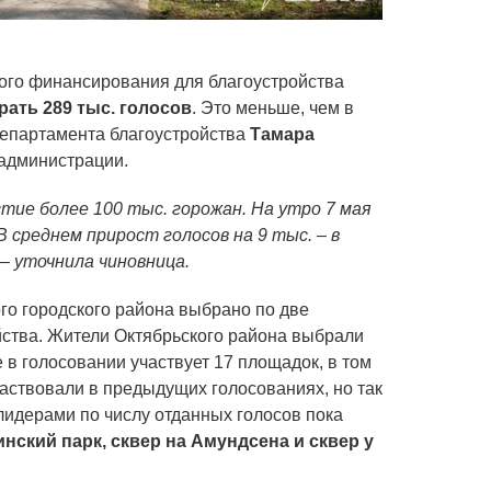
ого финансирования для благоустройства
рать 289 тыс. голосов
. Это меньше, чем в
департамента благоустройства
Тамара
 администрации.
стие более 100 тыс. горожан. На утро 7 мая
В среднем прирост голосов на 9 тыс. – в
 – уточнила чиновница.
ого городского района выбрано по две
ства. Жители Октябрьского района выбрали
е в голосовании участвует 17 площадок, в том
частвовали в предыдущих голосованиях, но так
 лидерами по числу отданных голосов пока
нский парк, сквер на Амундсена и сквер у