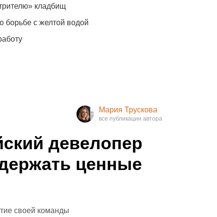
отрителю» кладбищ
о борьбе с желтой водой
работу
Мария Трускова
йский девелопер
 удержать ценные
итие своей команды