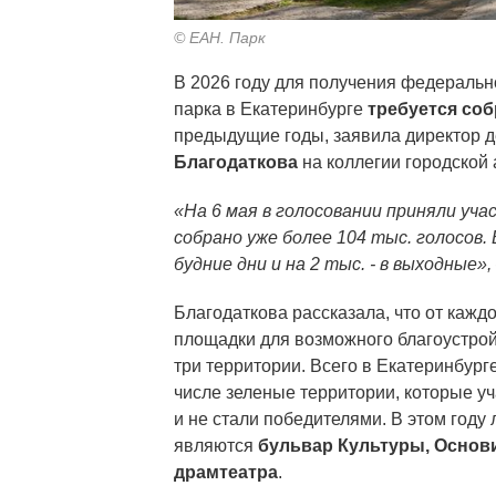
© ЕАН. Парк
В 2026 году для получения федеральн
парка в Екатеринбурге
требуется соб
предыдущие годы, заявила директор 
Благодаткова
на коллегии городской
«На 6 мая в голосовании приняли уча
собрано уже более 104 тыс. голосов. 
будние дни и на 2 тыс. - в выходные»,
Благодаткова рассказала, что от кажд
площадки для возможного благоустрой
три территории. Всего в Екатеринбург
числе зеленые территории, которые у
и не стали победителями. В этом году
являются
бульвар Культуры, Основи
драмтеатра
.