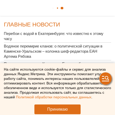
ГЛАВНЫЕ НОВОСТИ
Перебои с водой в Екатеринбурге: что известно к этому
часу
Водяное перемирие кланов: о политической ситуации в
Каменске-Уральском – колонка шеф-редактора ЕАН
Артема Рябова
Перекрытие дорог у «Калины» в Екатеринбурге продлено
до октября
На сайте используются cookie-файлы и сервис для анализа
данных Яндекс.Метрика. Эти инструменты помогают улучшать
«Люди скорее останутся дома»: свердловские политологи -
работу сайта, понимать интересы наших пользователей и
о явке на выборах в Госдуму
оптимизировать контент. Вся информация обрабатывается в
обезличенном виде и используется только для статистического
Почему украинские БПЛА атакуют УрФО по утрам
анализа. Продолжая использовать сайт, вы соглашаетесь с
«Основа уюта сотен тысяч домов»: на екатеринбургском
нашей
Политикой обработки персональных данных
.
Заводе керамических изделий наградили лучших
сотрудников
Принимаю