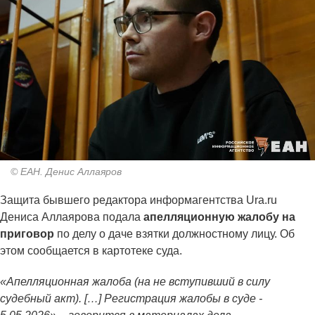
© ЕАН. Денис Аллаяров
Защита бывшего редактора информагентства Ura.ru
Дениса Аллаярова подала
апелляционную жалобу на
приговор
по делу о даче взятки должностному лицу. Об
этом сообщается в картотеке суда.
«Апелляционная жалоба (на не вступивший в силу
судебный акт). […] Регистрация жалобы в суде -