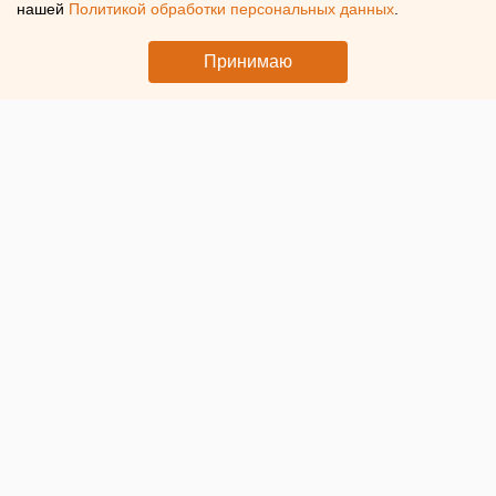
режиссера Бутакова
нашей
Политикой обработки персональных данных
.
В Екатеринбурге пройдет закрытый показ фильма
Принимаю
«Бесконечный апрель»
© ЕАН. Кресла кинозала