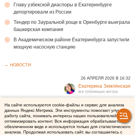
Главу узбекской диаспоры в Екатеринбурге
депортировали из России
Тендер по Зауральной роще в Оренбурге выиграла
башкирская компания
В Академическом районе Екатеринбурга запустили
мощную насосную станцию
← НОВОСТИ
26 АПРЕЛЯ 2026 В 16:32
Екатерина Землянская
Екатеринбургская элита
На сайте используются cookie-файлы и сервис для анализа
данных Яндекс.Метрика. Эти инструменты помогают улучшать
соберется на закрытый
работу сайта, понимать интересы наших пользователей и
оптимизировать контент. Вся информация обрабатывается в
показ фильма уральского
обезличенном виде и используется только для статистического
анализа. Продолжая использовать сайт, вы соглашаетесь с