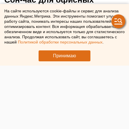
сотрудников предложили
На сайте используются cookie-файлы и сервис для анализа
данных Яндекс.Метрика. Эти инструменты помогают улучшать
ввести в Свердловской
работу сайта, понимать интересы наших пользователей и
области
оптимизировать контент. Вся информация обрабатывается в
обезличенном виде и используется только для статистического
анализа. Продолжая использовать сайт, вы соглашаетесь с
В Свердловской области предложили ввести сон-час
нашей
Политикой обработки персональных данных
.
для офисных сотрудников
Принимаю