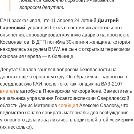
появится какой-то порядок?» - задается
вопросом депутат.
ЕАН рассказывал, что 11 апреля 24-летний
Дмитрий
Гаренский
, управляя Lexus в состоянии алкогольного
опьянения, спровоцировал крупную аварию на проспекте
Космонавтов. В ДТП погибла 30-летняя женщина, которая
находилась за рулем BMW, ее сын с открытым переломом
основания черепа — в больнице.
Депутат Свалов занялся вопросом безопасности на
дорогах еще в прошлом году. Он обратился с запросом в
свердловскую ГАИ после того, как гонщик на ВАЗ-2107
влетел
в автобус в Пионерском микрорайоне. Заместитель
начальника управления Госавтоинспекции Свердловской
области Денис Митряшов
сообщил
Алексею Свалову, что
ведомство начало собирать материалы для возбуждения
уголовного дела из-за лихачеств водителей этой «семерки»
(их несколько).