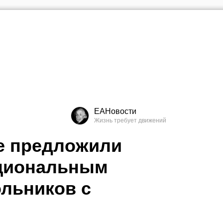
ЕАНовости
е предложили
оциональным
льников с