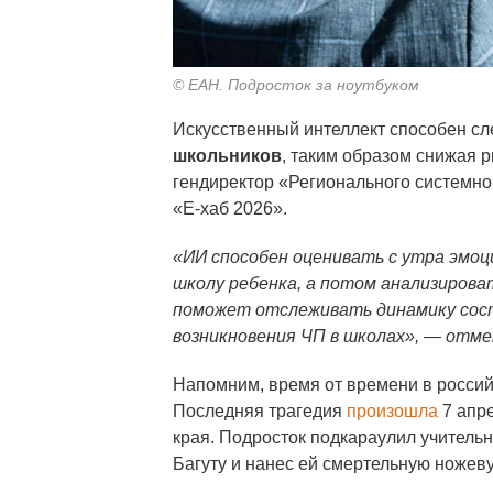
© ЕАН. Подросток за ноутбуком
Искусственный интеллект способен сл
школьников
, таким образом снижая 
гендиректор «Регионального системно
«Е-хаб 2026».
«ИИ способен оценивать с утра эмоц
школу ребенка, а потом анализирова
поможет отслеживать динамику сост
возникновения ЧП в школах», — отме
Напомним, время от времени в россий
Последняя трагедия
произошла
7 апр
края. Подросток подкараулил учитель
Багуту и нанес ей смертельную ножеву