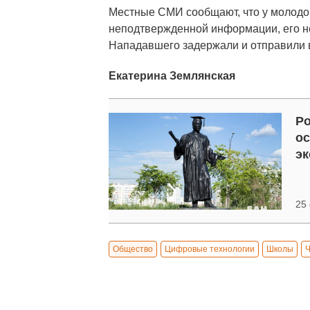
Местные СМИ сообщают, что у молодог
неподтвержденной информации, его не
Нападавшего задержали и отправили
Екатерина Землянская
Ро
ос
эк
25
Общество
Цифровые технологии
Школы
Ч