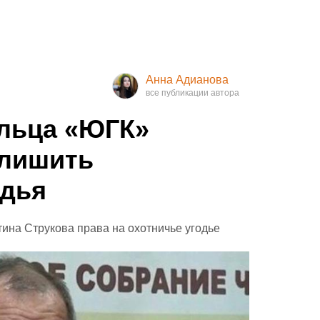
Анна Адианова
льца «ЮГК»
 лишить
одья
тина Струкова права на охотничье угодье