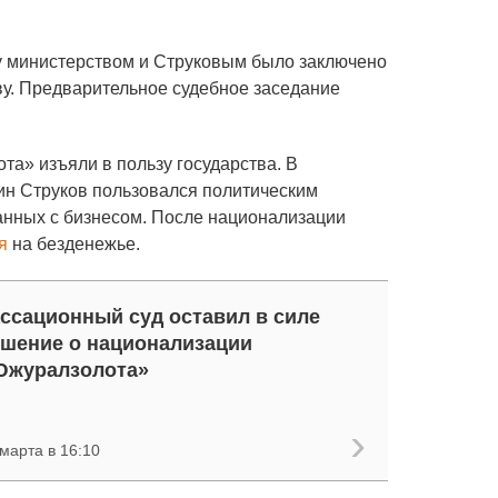
 министерством и Струковым было заключено
тву. Предварительное судебное заседание
та» изъяли в пользу государства. В
тин Струков пользовался политическим
анных с бизнесом. После национализации
я
на безденежье.
ссационный суд оставил в силе
шение о национализации
Южуралзолота»
марта в 16:10