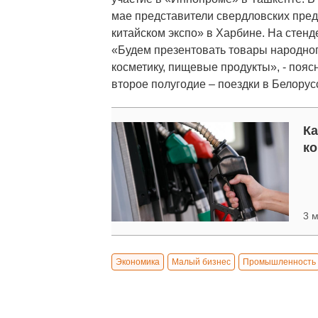
мае представители свердловских пред
китайском экспо» в Харбине. На стенд
«Будем презентовать товары народног
косметику, пищевые продукты», - пояс
второе полугодие – поездки в Белорус
Ка
к
3 м
Экономика
Малый бизнес
Промышленность