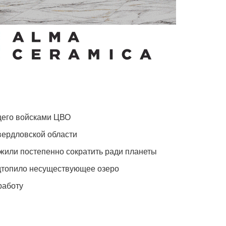
щего войсками ЦВО
вердловской области
жили постепенно сократить ради планеты
одтопило несуществующее озеро
работу