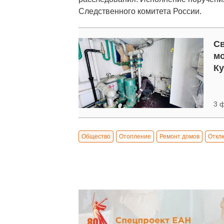
Следственного комитета России.
Св
мо
Ку
3 
Общество
Отопление
Ремонт домов
Откл