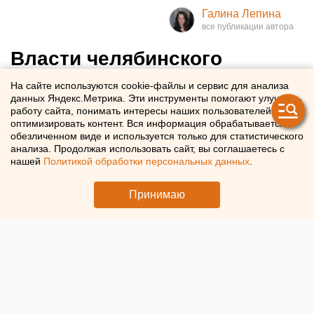
Галина Лепина
Власти челябинского
Еманжелинска ответили на
На сайте используются cookie-файлы и сервис для анализа
данных Яндекс.Метрика. Эти инструменты помогают улучшать
претензии об отсутствии
работу сайта, понимать интересы наших пользователей и
ледового городка
оптимизировать контент. Вся информация обрабатывается в
обезличенном виде и используется только для статистического
анализа. Продолжая использовать сайт, вы соглашаетесь с
Администрация Еманжелинского округа
нашей
Политикой обработки персональных данных
.
прокомментировала жалобы жителей на отсутствие
Принимаю
ледового городка