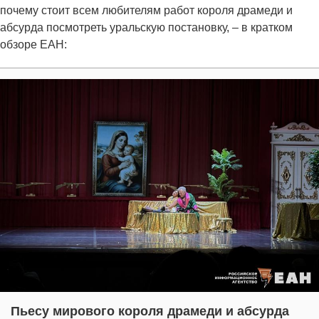
почему стоит всем любителям работ короля драмеди и
абсурда посмотреть уральскую постановку, – в кратком
обзоре ЕАН:
Пьесу мирового короля драмеди и абсурда