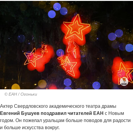
© ЕАН / Огоньки
Актер Свердловского академического театра драмы
Евгений Бушуев поздравил читателей ЕАН
с Новым
годом. Он пожелал уральцам больше поводов для радости
и больше искусства вокруг.