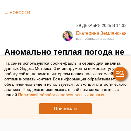
← НОВОСТИ
29 ДЕКАБРЯ 2025 В 14:33
Екатерина Землянская
Аномально теплая погода не
дала уснуть медведям в
На сайте используются cookie-файлы и сервис для анализа
данных Яндекс.Метрика. Эти инструменты помогают улучшать
Екатеринбурге
работу сайта, понимать интересы наших пользователей и
оптимизировать контент. Вся информация обрабатывается в
обезличенном виде и используется только для статистического
В Екатеринбургском зоопарке из-за аномально теплой
анализа. Продолжая использовать сайт, вы соглашаетесь с
погоды бодрствуют медведи
нашей
Политикой обработки персональных данных
.
Принимаю