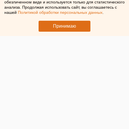
обезличенном виде и используется только для статистического
Жители Оренбургской области увеличили накопления в
анализа. Продолжая использовать сайт, вы соглашаетесь с
банках
нашей
Политикой обработки персональных данных
.
Принимаю
© ЕАН. Денежные купюры
В Оренбургской области сумма
средств жителей
на
банковских счетах достигла 411 млрд рублей. Таковы